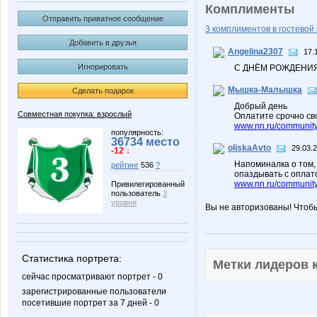
Комплименты
Отправить приватное сообщение
3 комплиментов в гостевой 
Добавить в друзья
Angelina2307
17.
Игнорировать
С ДНЁМ РОЖДЕНИЯ!
Мышка-Малышка
Сделать подарок
Добрый день
Совместная покупка: взрослый
Оплатите срочно сво
www.nn.ru/community/
популярность:
36734 место
oliskaAvto
29.03.
-12 ↓
Напоминалка о том, 
рейтинг
536
?
опаздывать с оплат
www.nn.ru/community
Привилегированный
пользователь
3
уровня
Вы не авторизованы! Чтоб
Статистика портрета:
Метки лидеров
сейчас просматривают портрет - 0
зарегистрированные пользователи
посетившие портрет за 7 дней - 0